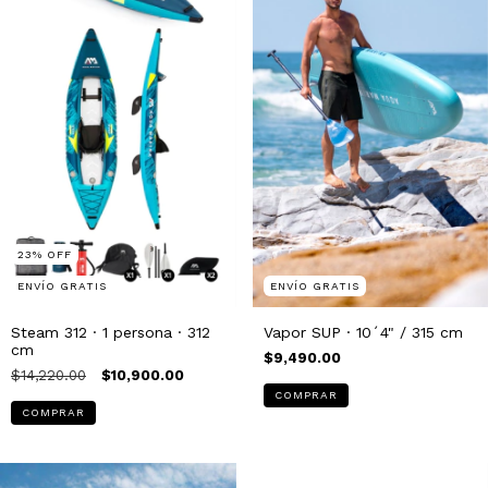
23
%
OFF
ENVÍO GRATIS
ENVÍO GRATIS
Steam 312 · 1 persona · 312
Vapor SUP · 10´4" / 315 cm
cm
$9,490.00
$14,220.00
$10,900.00
COMPRAR
COMPRAR