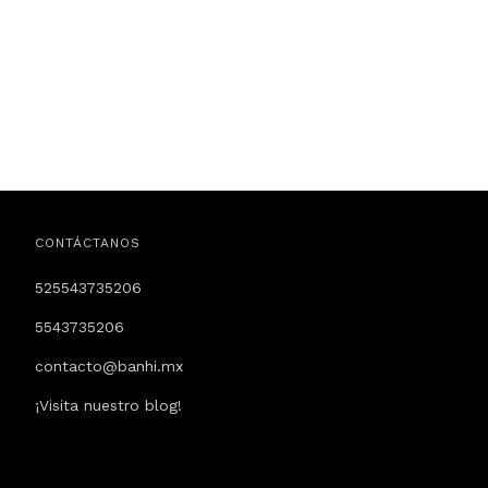
CONTÁCTANOS
525543735206
5543735206
contacto@banhi.mx
¡Visita nuestro blog!